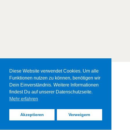
Diese Website verwendet Cookies. Um alle
Diese Website verwendet Cookies. Um alle
Diese Website verwendet Cookies. Um alle
Diese Website verwendet Cookies. Um alle
Diese Website verwendet Cookies. Um alle
Diese Website verwendet Cookies. Um alle
Funktionen nutzen zu können, benötigen wir
Funktionen nutzen zu können, benötigen wir
Funktionen nutzen zu können, benötigen wir
Funktionen nutzen zu können, benötigen wir
Funktionen nutzen zu können, benötigen wir
Funktionen nutzen zu können, benötigen wir
Dein Einverständnis. Weitere Informationen
Dein Einverständnis. Weitere Informationen
Dein Einverständnis. Weitere Informationen
Dein Einverständnis. Weitere Informationen
Dein Einverständnis. Weitere Informationen
Dein Einverständnis. Weitere Informationen
©
2026
findest Du auf unserer Datenschutzseite.
findest Du auf unserer Datenschutzseite.
findest Du auf unserer Datenschutzseite.
findest Du auf unserer Datenschutzseite.
findest Du auf unserer Datenschutzseite.
findest Du auf unserer Datenschutzseite.
Mehr erfahren
Mehr erfahren
Mehr erfahren
Mehr erfahren
Mehr erfahren
Mehr erfahren
Schenk doch mal ein Lächeln
Akzeptieren
Akzeptieren
Akzeptieren
Akzeptieren
Akzeptieren
Akzeptieren
Verweigern
Verweigern
Verweigern
Verweigern
Verweigern
Verweigern
Website-Unterstützung durch
Vincent Reynaud