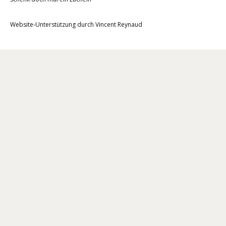
Website-Unterstützung durch
Vincent Reynaud
Der Verein
Satzung
Pressebereich
Newsletter
Kontakt
Rechtliches
Impressum
Datenschutz
Sozial Medien