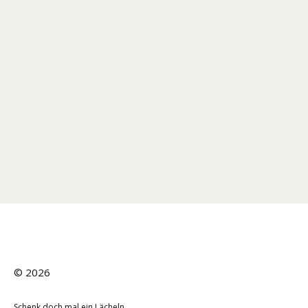
©
2026
Schenk doch mal ein Lächeln